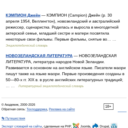
КЭМПИОН Джейн
— КЭМПИОН (Campion) Джейн (р. 30
апреля 1954, Веллингтон), новозеландский и австралийский
режиссер, сценаристка. Родилась и выросла в многодетной
актерской семье, младшей сестре и матери посвятила
некоторые свои фильмы. Первые фильмы, снятые во… …
Энциклопедический словарь
НОВОЗЕЛАНДСКАЯ ЛИТЕРАТУРА
— НОВОЗЕЛАНДСКАЯ
ЛИТЕРАТУРА, литература народов Новой Зеландии.
Развивается в основном на английском языке. Писатели маори
пишут также на языке маори. Первые произведения созданы в
50—80‑х гг. XIX в. в русле английских литературных традиций;
… …
Литературный энциклопедический словарь
© Академик, 2000-2026
18+
Обратная связь:
Техподдержка
,
Реклама на сайте
👣 Путешествия
Экспорт словарей на сайты
, сделанные на PHP,
Joomla,
Drupal,